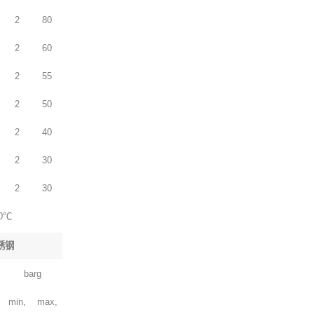
2
80
2
60
2
55
2
50
2
40
2
30
2
30
30℃
锈钢
barg
min,
max,