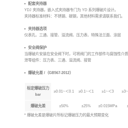
配套夹持器
YDJ 夹持器，嵌入式夹持器专门为 YD 系列爆破片设计。
夹持器标准材料：不锈钢、碳钢，其他材料需求请联系我们。
夹持器选项
仪表孔、三通、接管、溢流阀、压力表、特殊法兰面、涂层
安全阀保护
当爆破片安装在安全阀下时，可将阀门的工作部件与腐蚀性介
泄零组件：压力表、三通、溢流阀、接管
爆破允差 /（GB567-2012）
标定爆破压力
≥0.01~＜0.1
≥0.1~＜1
≥1~＜3
≥3
bar
爆破允差
±50%
±25%
±0.015MPa
* 爆破允差是爆破片所标记爆破压力的最大预期变化