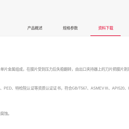
产品概述
规格参数
资料下载
由单片金属组成，在膜片受到压力后失稳翻转，由出口夹持器上的刀片把膜片割
E、PED、特检院认证等资质认证证书，符合GB/T567、ASMEVⅢ、API52
受腐蚀。