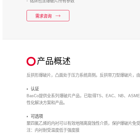
铭牌包含爆破片所有参数
需求咨询
产品概述
反拱形爆破片，凸面处于压力系统高侧。反拱带刀型爆破片，
认证
BasCo提供全系列爆破片产品，已取得TS、EAC、NB、ASM
性化解决方案和产品。
可选项
聚四氟乙烯的内衬可以有效地隔离腐蚀性介质，保护爆破片免
注：内衬耐受温度低于强度膜