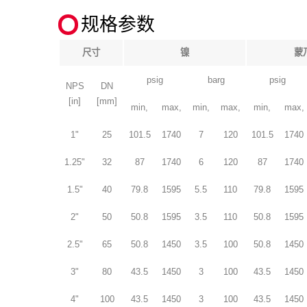
规格参数
尺寸
镍
蒙
psig
barg
psig
NPS
DN
[in]
[mm]
min,
max,
min,
max,
min,
max,
1"
25
101.5
1740
7
120
101.5
1740
1.25"
32
87
1740
6
120
87
1740
1.5"
40
79.8
1595
5.5
110
79.8
1595
2"
50
50.8
1595
3.5
110
50.8
1595
2.5"
65
50.8
1450
3.5
100
50.8
1450
3"
80
43.5
1450
3
100
43.5
1450
4"
100
43.5
1450
3
100
43.5
1450