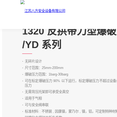
1320 反拱带刀型爆
/YD 系列
无碎片设计
尺寸范围：25mm-200mm
爆破压力范围：1barg-30barg
可在标定爆破压力 90% 以下运行，标定爆破压力不超过设
压力
无需背压托架即可承受全真空
适用于气相
可与安全阀串联
标准材料 : 不锈钢 , 因康镍，蒙乃尔 , 镍，铝，可定制特种材