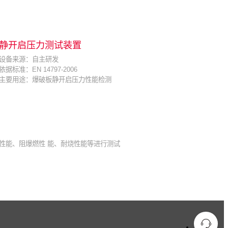
静开启压力测试装置
设备来源：自主研发
依据标准：EN 14797-2006
主要用途：爆破板静开启压力性能检测
性能、阻爆燃性 能、耐烧性能等进行测试