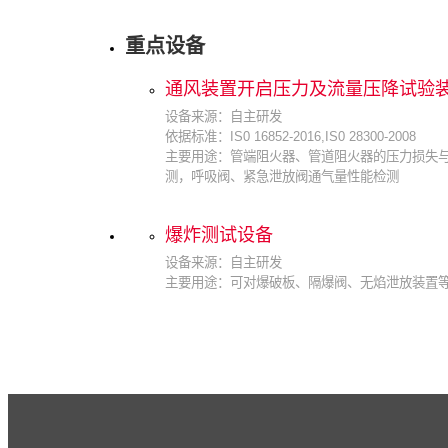
重点设备
通风装置开启压力及流量压降试验
设备来源：自主研发
依据标准：IS0 16852-2016,IS0 28300-2008
主要用途：管端阻火器、管道阻火器的压力损失
测，呼吸阀、紧急泄放阀通气量性能检测
爆炸测试设备
设备来源：自主研发
主要用途：可对爆破板、隔爆阀、无焰泄放装置