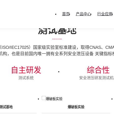
ABOUT BASC
首页
产品中心
行业应用
Participation criteria
关于八方
测试基地
您当前所在的位置：
首页
-
关于八方
-
测试基地
O/IEC17025）国家级实验室标准建设，取得CNAS、CM
机构，也是目前国内唯一拥有全系列安全泄压设备 关键指标
自主研发
综合性
测试系统
安全泄压研发测试机
测试基地
爆破板实验