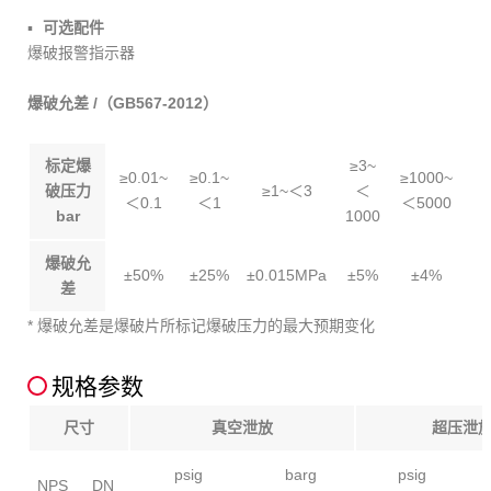
可选配件
爆破报警指示器
爆破允差 /（GB567-2012）
标定爆
≥3~
≥0.01~
≥0.1~
≥1000~
破压力
≥1~＜3
＜
＜0.1
＜1
＜5000
bar
1000
爆破允
±50%
±25%
±0.015MPa
±5%
±4%
差
* 爆破允差是爆破片所标记爆破压力的最大预期变化
规格参数
尺寸
真空泄放
超压泄
psig
barg
psig
NPS
DN