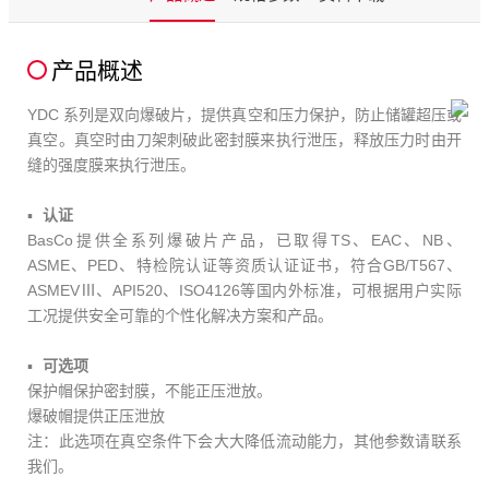
产品概述
YDC 系列是双向爆破片，提供真空和压力保护，防止储罐超压或
真空。真空时由刀架刺破此密封膜来执行泄压，释放压力时由开
缝的强度膜来执行泄压。
认证
BasCo提供全系列爆破片产品，已取得TS、EAC、NB、
ASME、PED、特检院认证等资质认证证书，符合GB/T567、
ASMEVⅢ、API520、ISO4126等国内外标准，可根据用户实际
工况提供安全可靠的个性化解决方案和产品。
可选项
保护帽保护密封膜，不能正压泄放。
爆破帽提供正压泄放
注：此选项在真空条件下会大大降低流动能力，其他参数请联系
我们。