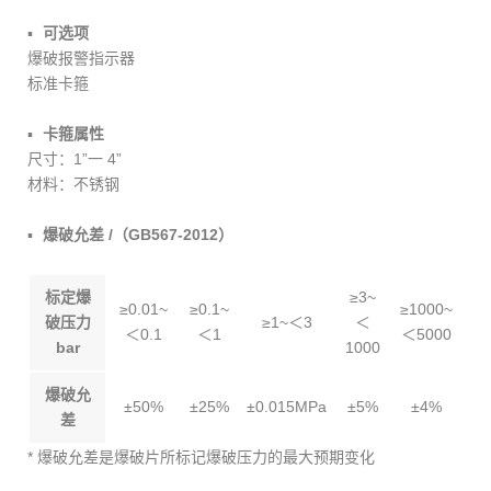
可选项
爆破报警指示器
标准卡箍
卡箍属性
尺寸：1”一 4”
材料：不锈钢
爆破允差 /（GB567-2012）
标定爆
≥3~
≥0.01~
≥0.1~
≥1000~
破压力
≥1~＜3
＜
＜0.1
＜1
＜5000
bar
1000
爆破允
±50%
±25%
±0.015MPa
±5%
±4%
差
* 爆破允差是爆破片所标记爆破压力的最大预期变化