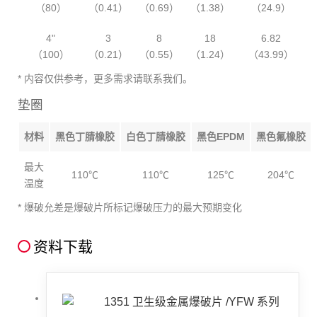
（80）
（0.41）
（0.69）
（1.38）
（24.9）
4"
3
8
18
6.82
（100）
（0.21）
（0.55）
（1.24）
（43.99）
* 内容仅供参考，更多需求请联系我们。
垫圈
材料
黑色丁腈橡胶
白色丁腈橡胶
黑色EPDM
黑色氟橡胶
最大
110℃
110℃
125℃
204℃
温度
* 爆破允差是爆破片所标记爆破压力的最大预期变化
资料下载
1351 卫生级金属爆破片 /YFW 系列