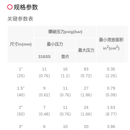
规格参数
关键参数表
爆破压力psig(bar)
最小泄放面积
尺寸in(mm)
最小压力
2
2
in
(cm
)
最大压力
316SS
垫片
1"
11
16
83
0.35
（25）
（0.76）
（1.1）
（5.72）
（2.25）
1.5"
9
11
27
0.79
（40）
（0.62）
（0.76）
（1.86）
（5.09）
2"
7
11
24
1.63
（50）
（0.48）
（0.76）
（1.66）
（8.77）
3"
6
10
20
3.86