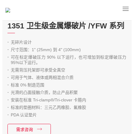
1351 卫生级金属爆破片 /YFW 系列
无碎片设计
尺寸范围：1" (25mm) 到 4" (100mm)
可在标定爆破压力 90% 以下运行，也可增加到标定爆破压力
95%以下运行。
无需背压托架即可承受全真空
可用于气体、液体或两相混合介质
标准 0% 制造范围
光滑的凸面接触介质，防止产品积聚
安装在标准 Tri-clamp®/Tri-clover 卡箍内
标准的垫圈材料：三元乙丙橡胶、氟橡胶
PDA 认证垫片
需求咨询