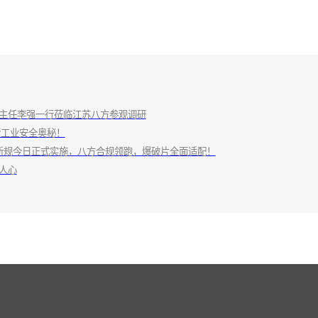
主任李强一行莅临江苏八方参观调研
探索工业安全奥秘！
026 新规今日正式实施，八方合规领跑，爆破片全面适配！
人心