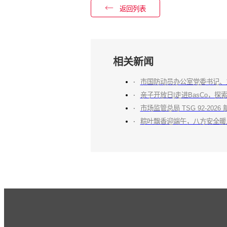
返回列表
相关新闻
市国防动员办公室党委书记、
亲子开放日|走进BasCo，
市场监管总局 TSG 92-2
粽叶飘香迎端午，八方安全暖