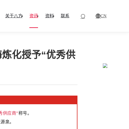
CN
关于八方
资讯
资料
联系
海炼化授予“优秀供
秀供应商”
称号
。
量源泉。