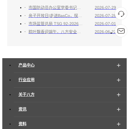
市国防动员办公室党委书记、主任李强一行莅临江苏八方参观调研
2026-07-29
亲子开放日|走进BasCo，探索工业安全奥秘！
2026-07-28
市场监管总局 TSG 92-2026 新规今日正式实施，八方合规领跑，爆破片全面适配！
2026-07-01
粽叶飘香迎端午，八方安全暖人心
2026-06-22
产品中心
行业应用
关于八方
资讯
资料