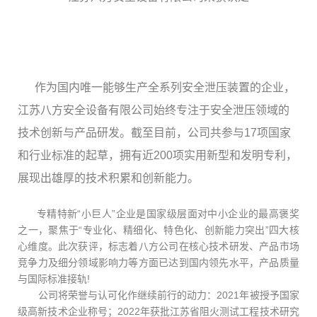
作为国内唯一能够生产全系列安全泄压装置的企业，
江苏八方安全设备有限公司始终专注于安全泄压领域的
技术创新与产品研发。截至目前，公司共参与17项国家
和行业标准的起草，拥有近200项实用新型和发明专利，
展现出雄厚的技术积累和创新能力。
专精特新“小巨人”企业是国家级层面对中小企业的最高褒奖
之一，聚焦于“专业化、精细化、特色化、创新能力突出”四大核
心维度。此次获评，标志着八方公司在核心技术研发、产品市场
竞争力及细分领域影响力等方面已达到国内领先水平，产品质量
与国际标准接轨!
公司将荣誉与认可化作继续前行的动力：2021年被授予国家
级高新技术企业称号；2022年获批江苏省阻火测试工程技术研究