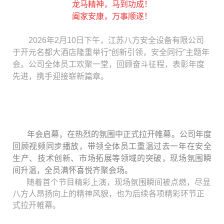
龙马精神，马到功成！
阖家安康，万事顺遂！
2026年2月10日下午，江苏八方安全设备有限公司
于开元名都大酒店隆重举行“创新引领，安全同行”主题年
会。公司全体员工欢聚一堂，回顾奋斗征程，表彰年度
先进，携手迎接崭新篇章。
年会启幕，在热烈的氛围中正式拉开帷幕。公司年度
回顾视频同步播放，带领全体员工重温过去一年在安全
生产、技术创新、市场拓展等领域的突破，现场氛围瞬
间升温，全员满怀喜悦齐聚会场。
随着首个节目精彩上演，现场氛围瞬间被点燃，尽显
八方人昂扬向上的精神风貌，也为后续各项精彩环节正
式拉开帷幕。