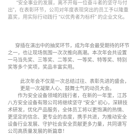
“安全事业的发展，离不开每一位奋斗者的坚守与付
出”，在表彰环节，公司对年度表现突出的员工予以隆重
嘉奖，用实际行动践行 “以优秀者为标杆” 的企业文化。
穿插在演出中的抽奖环节，成为年会最受期待的环节
之一，也让现场氛围一次次推向高潮。本次年会共设置
一马当先奖、三等奖、二等奖、一等奖、特等奖、特别
奖等多个奖项，奖品丰富实用。
此次年会不仅是一次总结过往、表彰先进的盛会，
更是一次凝聚人心、鼓舞士气的动员大会。
作为安全设备领域的践行者，在新的一年里，江苏
八方安全设备有限公司将继续坚守 “安全” 初心，深耕技
术研发，优化产品服务，全体员工将以更饱满的热情、
更坚定的信念、更专业的态度，携手共进，为推动安全
设备行业发展、守护社会安全贡献更多力量，共同谱写
公司高质量发展的新篇章！