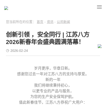
您当前所在的位置：
首页
-
资讯
-
公司新闻
创新引领 ，安全同行 | 江苏八方
2026新春年会盛典圆满落幕！
2026-02-24
岁月更序，华章日新。
感谢您过去一年对江苏八方的支持与厚爱。
新的一年
我们将继续秉持初心，
以更专业的产品与服务，
为您的生产安全保驾护航。
值此新春佳节，江苏八方恭祝广大用户：