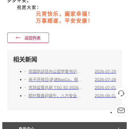
岁岁平安。
祝愿大家：
元宵快乐，阖家幸福！
万事顺遂，平安安康！
返回列表
相关新闻
市国防动员办公室党委书记、主任李强一行莅临江苏八方参观调研
2026-07-29
亲子开放日|走进BasCo，探索工业安全奥秘！
2026-07-28
市场监管总局 TSG 92-2026 新规今日正式实施，八方合规领跑，爆破片全面适配！
2026-07-01
粽叶飘香迎端午，八方安全暖人心
2026-06-22