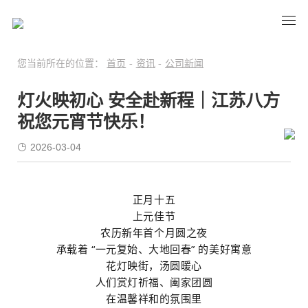
您当前所在的位置：
首页
-
资讯
-
公司新闻
灯火映初心 安全赴新程｜江苏八方
祝您元宵节快乐！
2026-03-04
正月十五
上元佳节
农历新年首个月圆之夜
承载着 “一元复始、大地回春” 的美好寓意
花灯映街，汤圆暖心
人们赏灯祈福、阖家团圆
在温馨祥和的氛围里