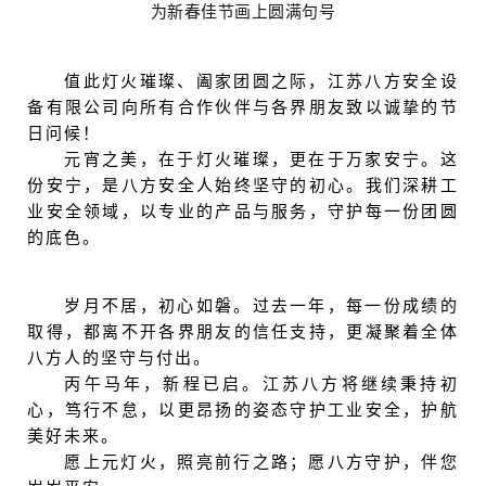
为新春佳节画上圆满句号
值此灯火璀璨、阖家团圆之际，江苏八方安全设
备有限公司向所有合作伙伴与各界朋友
致以诚挚的节
日问候！
元宵之美，在于灯火璀璨，更在于万家安宁。这
份安宁，是八方安全人始终坚守的初心。我们深耕工
业安全领域，以专业的产品与服务，守护每一份团圆
的底色。
岁月不居，初心如磐。过去一年，每一份成绩的
取得，都离不开各界朋友的信任支持，更凝聚着全体
八方人的坚守与付出。
丙午马年，新程已启。江苏八方将继续秉持初
心，笃行不怠，以更昂扬的姿态守护工业安全，护航
美好未来。
愿上元灯火，照亮前行之路；愿八方守护，伴您