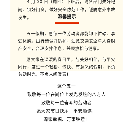
4 月 30 日（周四）下班后，请各部门关好电
闸、锁好门窗，做好安全防范工作，谨防意外事故
温馨提示
发生。
五一假期，愿每一位劳动者都能卸下忙碌、享
受休憩。出行请做好防护，注意交通安全与人身财
产安全，合理安排作息，兼顾放松与健康。
愿大家在温暖的春日里，与美好相伴，与平安
同行，度过一个轻松、愉快、有意义的假期，不负
劳动时光，不负人间暖意！
这个五一
致敬每一位在岗位上发光发热的八方人
致敬每一位奋斗的劳动者
愿大家节日快乐，平安顺遂，
阖家幸福、万事胜意！