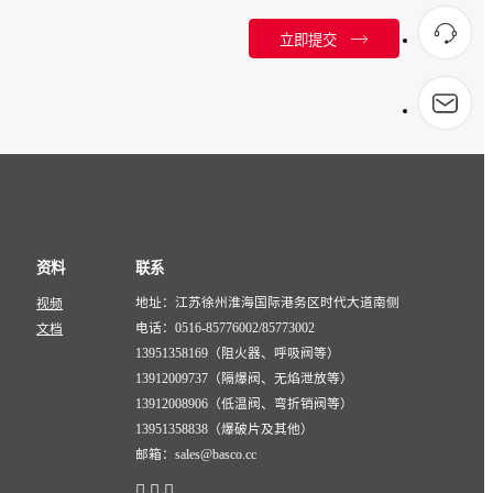
立即提交
资料
联系
地址：江苏徐州淮海国际港务区时代大道南侧
视频
电话：0516-85776002/85773002
文档
13951358169（阻火器、呼吸阀等）
13912009737（隔爆阀、无焰泄放等）
13912008906（低温阀、弯折销阀等）
13951358838（爆破片及其他）
邮箱：sales@basco.cc