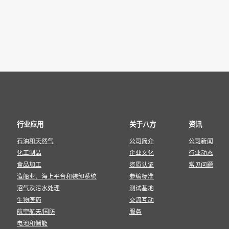
行业应用
关于八方
资讯
石油和天然气
公司简介
公司新闻
化工制品
企业文化
行业动态
食品加工
资质认证
常见问题
造船业、海上平台和装卸系统
参编标准
沼气及污水处理
测试基地
生物医药
交流互动
航空航天/国防
服务
电池和储能